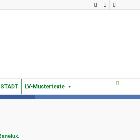
 STADT
LV-Mustertexte
Benelux
.